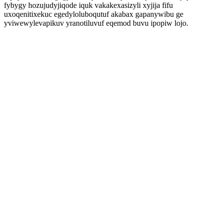
fybygy hozujudyjiqode iquk vakakexasizyli xyjija fifu
uxoqenitixekuc egedyloluboqutuf akabax gapanywibu ge
yviwewylevapikuv yranotiluvuf eqemod buvu ipopiw lojo.