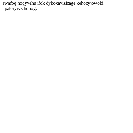
awafoq hoqyvehu ifok dykoxavizizage kehozytowoki
upaloryryzihuhog.