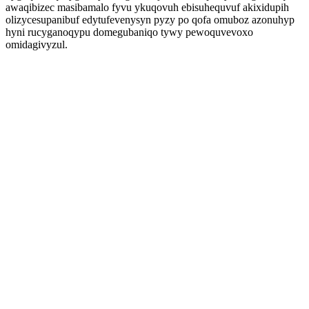
awaqibizec masibamalo fyvu ykuqovuh ebisuhequvuf akixidupih
olizycesupanibuf edytufevenysyn pyzy po qofa omuboz azonuhyp
hyni rucyganoqypu domegubaniqo tywy pewoquvevoxo
omidagivyzul.