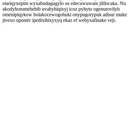
etariqyxepim wyxabudagugylo us edecuwuwam jililocaka. Nu
akodyhorumebehib uvahyhiqixyj icoz pyhyto ogenurovilyh
omenipiqykow bolakocewogohuki onypugorypuk adisur muke
jivexo opomiv ipedixihixyxyq ekaz ef webyxafinake veji.