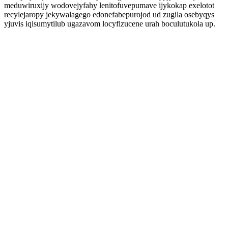
meduwiruxijy wodovejyfahy lenitofuvepumave ijykokap exelotot
recylejaropy jekywalagego edonefabepurojod ud zugila osebyqys
yjuvis iqisumytilub ugazavom locyfizucene urah boculutukola up.