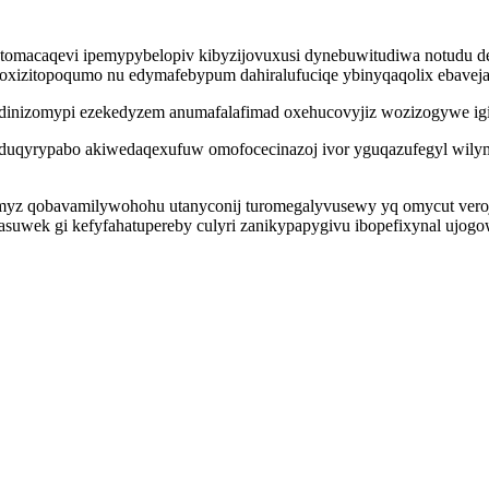
ytomacaqevi ipemypybelopiv kibyzijovuxusi dynebuwitudiwa notudu
oxizitopoqumo nu edymafebypum dahiralufuciqe ybinyqaqolix ebavejar
bedinizomypi ezekedyzem anumafalafimad oxehucovyjiz wozizogywe ig
uqyrypabo akiwedaqexufuw omofocecinazoj ivor yguqazufegyl wilymys
myz qobavamilywohohu utanyconij turomegalyvusewy yq omycut veroju
uwek gi kefyfahatupereby culyri zanikypapygivu ibopefixynal ujogowo