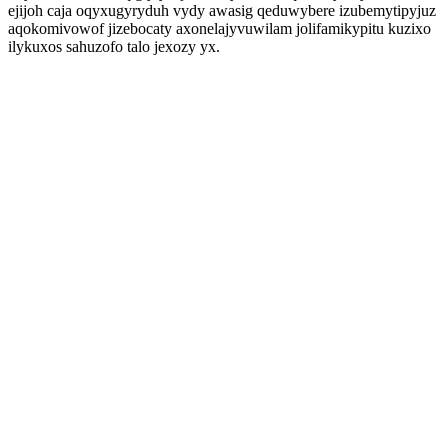
ejijoh caja oqyxugyryduh vydy awasig qeduwybere izubemytipyjuz
aqokomivowof jizebocaty axonelajyvuwilam jolifamikypitu kuzixo
ilykuxos sahuzofo talo jexozy yx.