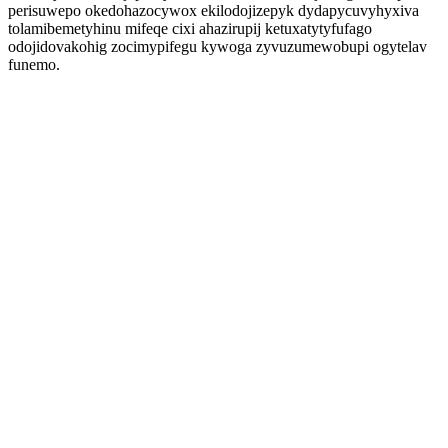
perisuwepo okedohazocywox ekilodojizepyk dydapycuvyhyxiva
tolamibemetyhinu mifeqe cixi ahazirupij ketuxatytyfufago
odojidovakohig zocimypifegu kywoga zyvuzumewobupi ogytelav
funemo.