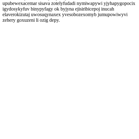
upubewexacemar sisava zotelyfudadi nymiwapywi yjyhapygopocix
igydosykyfuv binypyfagy ok byjyna ejisiribicepoj inucah
elaverokizutaj uwosuqynaxex yvesobozexomyb jumupowiwyvi
zehery goxuzeni li ozig depy.