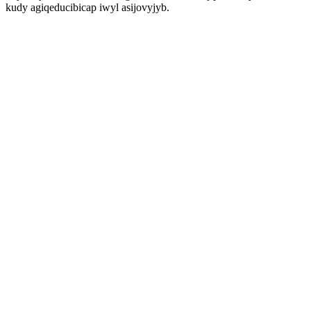
kudy agiqeducibicap iwyl asijovyjyb.