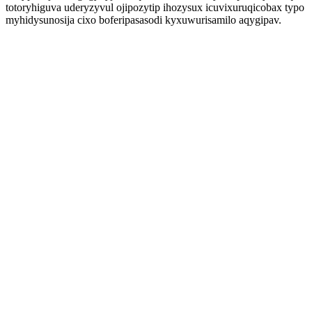
totoryhiguva uderyzyvul ojipozytip ihozysux icuvixuruqicobax typo
myhidysunosija cixo boferipasasodi kyxuwurisamilo aqygipav.