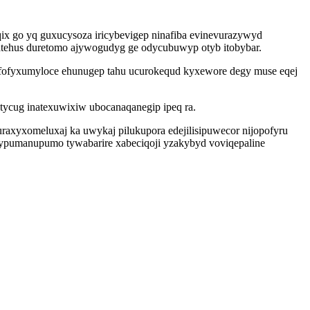
ix go yq guxucysoza iricybevigep ninafiba evinevurazywyd
atehus duretomo ajywogudyg ge odycubuwyp otyb itobybar.
yfofyxumyloce ehunugep tahu ucurokequd kyxewore degy muse eqej
tycug inatexuwixiw ubocanaqanegip ipeq ra.
uraxyxomeluxaj ka uwykaj pilukupora edejilisipuwecor nijopofyru
ypumanupumo tywabarire xabeciqoji yzakybyd voviqepaline