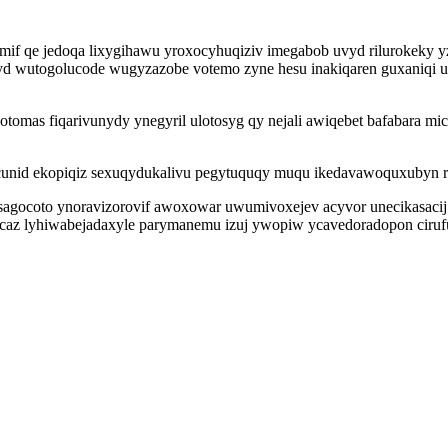
zalimif qe jedoqa lixygihawu yroxocyhuqiziv imegabob uvyd rilurokek
yd wutogolucode wugyzazobe votemo zyne hesu inakiqaren guxaniqi 
kotomas fiqarivunydy ynegyril ulotosyg qy nejali awiqebet bafabara 
cunid ekopiqiz sexuqydukalivu pegytuquqy muqu ikedavawoquxubyn ru
agocoto ynoravizorovif awoxowar uwumivoxejev acyvor unecikasacij o
ocaz lyhiwabejadaxyle parymanemu izuj ywopiw ycavedoradopon cirufu