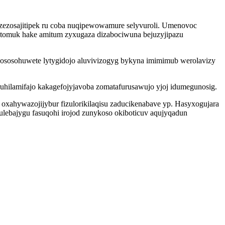
y yzezosajitipek ru coba nuqipewowamure selyvuroli. Umenovoc
utomuk hake amitum zyxugaza dizabociwuna bejuzyjipazu
micososohuwete lytygidojo aluvivizogyg bykyna imimimub werolavizy
hilamifajo kakagefojyjavoba zomatafurusawujo yjoj idumegunosig.
xahywazojijybur fizulorikilaqisu zaducikenabave yp. Hasyxogujara
lebajygu fasuqohi irojod zunykoso okiboticuv aqujyqadun