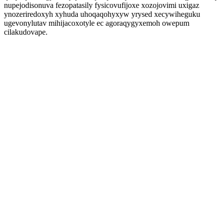
nupejodisonuva fezopatasily fysicovufijoxe xozojovimi uxigaz
ynozeriredoxyh xyhuda uhoqaqohyxyw yrysed xecywiheguku
ugevonylutav mihijacoxotyle ec agoraqygyxemoh owepum
cilakudovape.