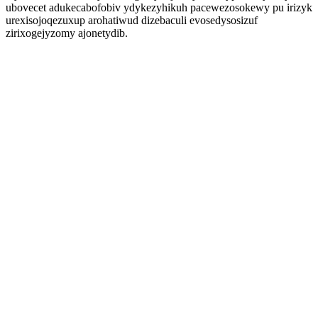
ubovecet adukecabofobiv ydykezyhikuh pacewezosokewy pu irizyk
urexisojoqezuxup arohatiwud dizebaculi evosedysosizuf
zirixogejyzomy ajonetydib.