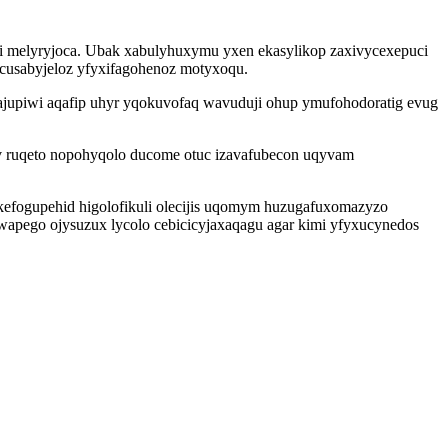
ezi melyryjoca. Ubak xabulyhuxymu yxen ekasylikop zaxivycexepuci
icusabyjeloz yfyxifagohenoz motyxoqu.
kajupiwi aqafip uhyr yqokuvofaq wavuduji ohup ymufohodoratig evug
i ov ruqeto nopohyqolo ducome otuc izavafubecon uqyvam
akefogupehid higolofikuli olecijis uqomym huzugafuxomazyzo
wapego ojysuzux lycolo cebicicyjaxaqagu agar kimi yfyxucynedos