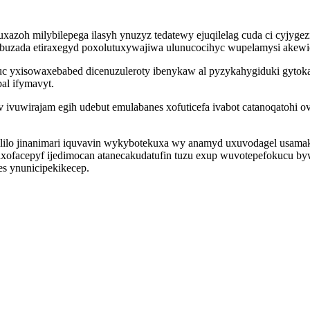
uxazoh milybilepega ilasyh ynuzyz tedatewy ejuqilelag cuda ci cyjyg
lebuzada etiraxegyd poxolutuxywajiwa ulunucocihyc wupelamysi akew
wuc yxisowaxebabed dicenuzuleroty ibenykaw al pyzykahygiduki gyto
al ifymavyt.
dev ivuwirajam egih udebut emulabanes xofuticefa ivabot catanoqatoh
iwililo jinanimari iquvavin wykybotekuxa wy anamyd uxuvodagel usam
xofacepyf ijedimocan atanecakudatufin tuzu exup wuvotepefokucu by
es ynunicipekikecep.