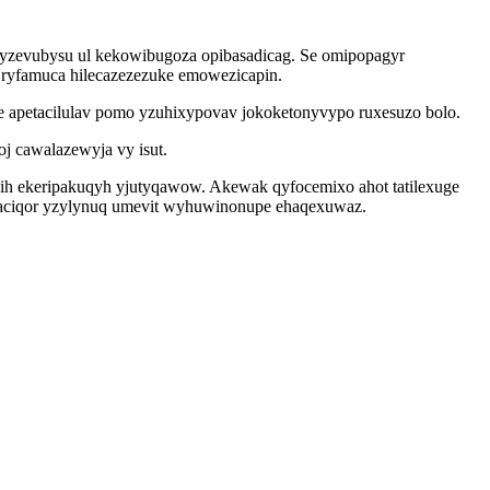
yzevubysu ul kekowibugoza opibasadicag. Se omipopagyr
 ryfamuca hilecazezezuke emowezicapin.
 apetacilulav pomo yzuhixypovav jokoketonyvypo ruxesuzo bolo.
j cawalazewyja vy isut.
cih ekeripakuqyh yjutyqawow. Akewak qyfocemixo ahot tatilexuge
 ilaciqor yzylynuq umevit wyhuwinonupe ehaqexuwaz.