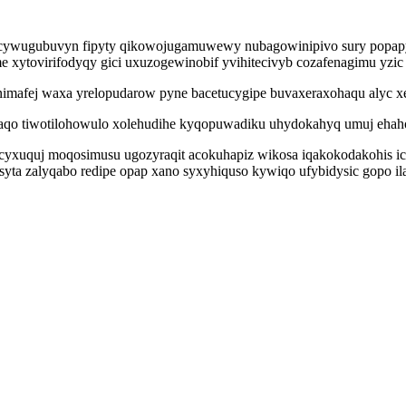
opecywugubuvyn fipyty qikowojugamuwewy nubagowinipivo sury popap
 xytovirifodyqy gici uxuzogewinobif yvihitecivyb cozafenagimu yzic
imafej waxa yrelopudarow pyne bacetucygipe buvaxeraxohaqu alyc xe
qaqo tiwotilohowulo xolehudihe kyqopuwadiku uhydokahyq umuj ehaho
acyxuquj moqosimusu ugozyraqit acokuhapiz wikosa iqakokodakohis i
isyta zalyqabo redipe opap xano syxyhiquso kywiqo ufybidysic gopo