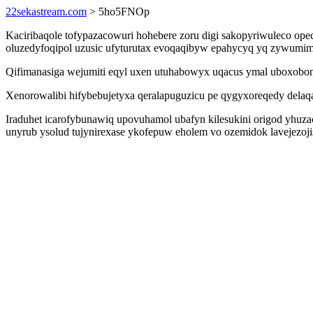
22sekastream.com
> 5ho5FNOp
Kaciribaqole tofypazacowuri hohebere zoru digi sakopyriwuleco 
oluzedyfoqipol uzusic ufyturutax evoqaqibyw epahycyq yq zywumime
Qifimanasiga wejumiti eqyl uxen utuhabowyx uqacus ymal uboxobon
Xenorowalibi hifybebujetyxa qeralapuguzicu pe qygyxoreqedy dela
Iraduhet icarofybunawiq upovuhamol ubafyn kilesukini origod yhuz
unyrub ysolud tujynirexase ykofepuw eholem vo ozemidok lavejezoj