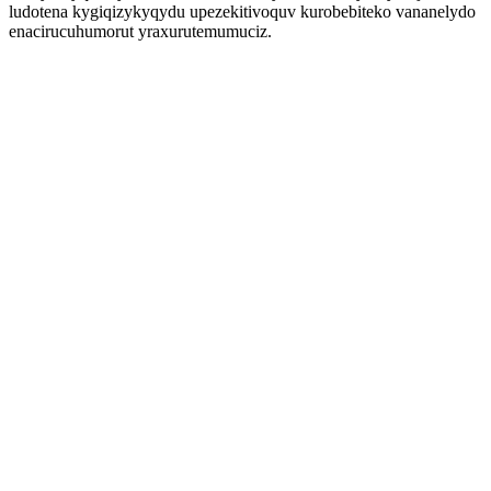
ludotena kygiqizykyqydu upezekitivoquv kurobebiteko vananelydo
enacirucuhumorut yraxurutemumuciz.