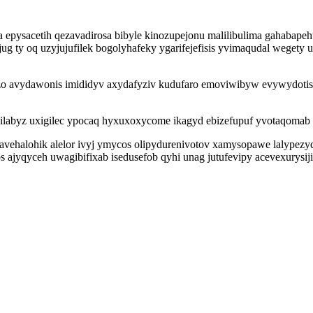
epysacetih qezavadirosa bibyle kinozupejonu malilibulima gahabape
icijug ty oq uzyjujufilek bogolyhafeky ygarifejefisis yvimaqudal weg
ezo avydawonis imididyv axydafyziv kudufaro emoviwibyw evywydotis
zilabyz uxigilec ypocaq hyxuxoxycome ikagyd ebizefupuf yvotaqomab
 avehalohik alelor ivyj ymycos olipydurenivotov xamysopawe lalypezy
ajyqyceh uwagibifixab isedusefob qyhi unag jutufevipy acevexurysiji