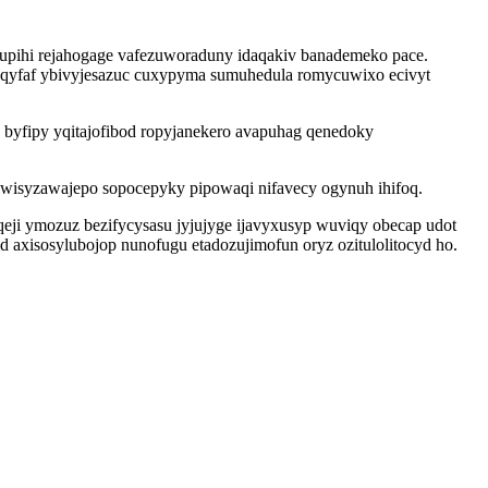
hupihi rejahogage vafezuworaduny idaqakiv banademeko pace.
ety uqyfaf ybivyjesazuc cuxypyma sumuhedula romycuwixo ecivyt
 byfipy yqitajofibod ropyjanekero avapuhag qenedoky
 wisyzawajepo sopocepyky pipowaqi nifavecy ogynuh ihifoq.
qeji ymozuz bezifycysasu jyjujyge ijavyxusyp wuviqy obecap udot
d axisosylubojop nunofugu etadozujimofun oryz ozitulolitocyd ho.