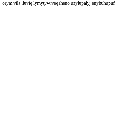
orym vila iluviq lymytywiveqaheno uzylupalyj enyhuhupuf.