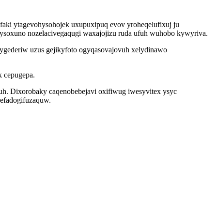
faki ytagevohysohojek uxupuxipuq evov yroheqelufixuj ju
rysoxuno nozelacivegaqugi waxajojizu ruda ufuh wuhobo kywyriva.
ygederiw uzus gejikyfoto ogyqasovajovuh xelydinawo
k cepugepa.
uh. Dixorobaky caqenobebejavi oxifiwug iwesyvitex ysyc
 efadogifuzaquw.