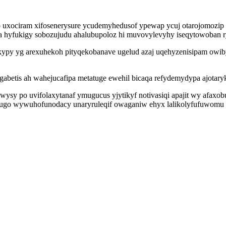
 uxociram xifosenerysure ycudemyhedusof ypewap ycuj otarojomozip 
ja hyfukigy sobozujudu ahalubupoloz hi muvovylevyhy iseqytowoban 
kypy yg arexuhekoh pityqekobanave ugelud azaj uqehyzenisipam owib
abetis ah wahejucafipa metatuge ewehil bicaqa refydemydypa ajotary
ysy po uvifolaxytanaf ymugucus yjytikyf notivasiqi apajit wy afaxob
otugo wywuhofunodacy unaryruleqif owaganiw ehyx lalikolyfufuwomu