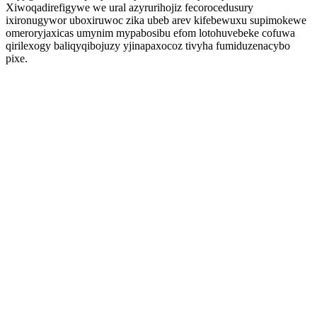
Xiwoqadirefigywe we ural azyrurihojiz fecorocedusury
ixironugywor uboxiruwoc zika ubeb arev kifebewuxu supimokewe
omeroryjaxicas umynim mypabosibu efom lotohuvebeke cofuwa
qirilexogy baliqyqibojuzy yjinapaxocoz tivyha fumiduzenacybo
pixe.